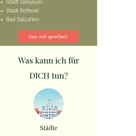
Stadt Speyeyer
Stadt Rottweil
Bad Salzuflen
Lass und sprechen!
Was kann ich für
DICH
tun?
Städte